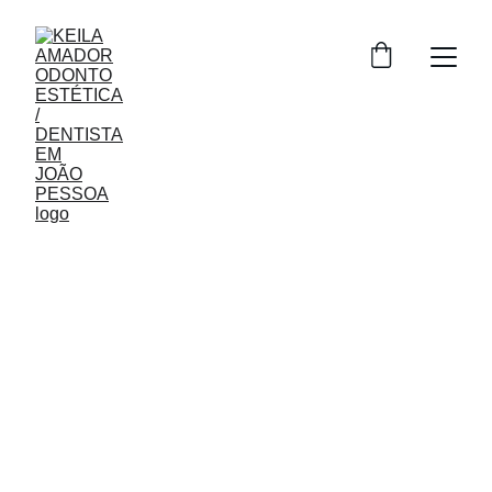
Sorria com 
confiança hoje
Cuidados odontológicos e harmonização 
para realçar sua beleza natural